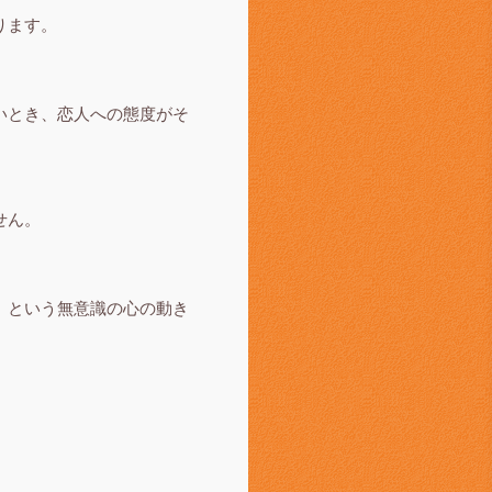
ります。
いとき、恋人への態度がそ
せん。
」という無意識の心の動き