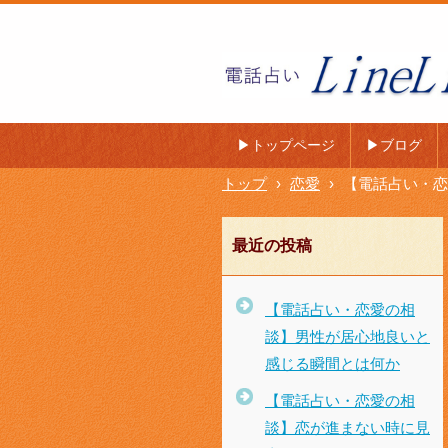
LINE電話占い LineLife
フ〜
▶トップページ
▶ブログ
トップ
›
恋愛
›
【電話占い・恋
最近の投稿
【電話占い・恋愛の相
談】男性が居心地良いと
感じる瞬間とは何か
【電話占い・恋愛の相
談】恋が進まない時に見