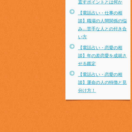
直すポイントとは何か
【電話占い・仕事の相
談】職場の人間関係の悩
み…苦手な人との付き合
い方
【電話占い・恋愛の相
談】年の差恋愛を成就さ
せる鑑定
【電話占い・恋愛の相
談】運命の人の特徴と見
分け方！