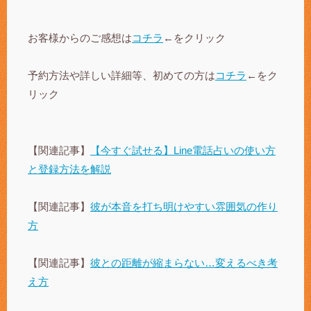
お客様からのご感想は
コチラ
←をクリック
予約方法や詳しい詳細等、初めての方は
コチラ
←をク
リック
【関連記事】
【今すぐ試せる】Line電話占いの使い方
と登録方法を解説
【関連記事】
彼が本音を打ち明けやすい雰囲気の作り
方
【関連記事】
彼との距離が縮まらない…変えるべき考
え方