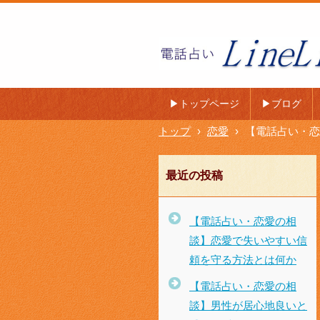
LINE電話占い LineLife
フ〜
▶トップページ
▶ブログ
トップ
›
恋愛
›
【電話占い・恋
最近の投稿
【電話占い・恋愛の相
談】恋愛で失いやすい信
頼を守る方法とは何か
【電話占い・恋愛の相
談】男性が居心地良いと