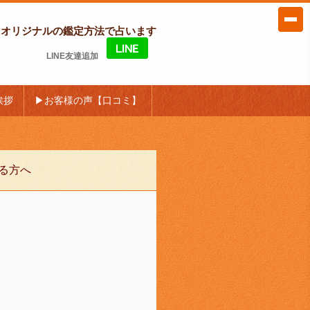
たオリジナルの鑑定方法で占います
LINE友達追加
挨拶
▶お客様の声【口コミ】
る方へ