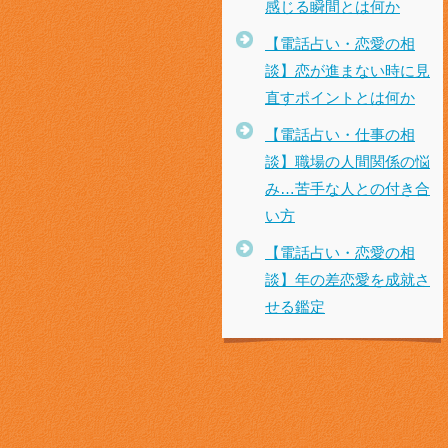
感じる瞬間とは何か
【電話占い・恋愛の相
談】恋が進まない時に見
直すポイントとは何か
【電話占い・仕事の相
談】職場の人間関係の悩
み…苦手な人との付き合
い方
【電話占い・恋愛の相
談】年の差恋愛を成就さ
せる鑑定